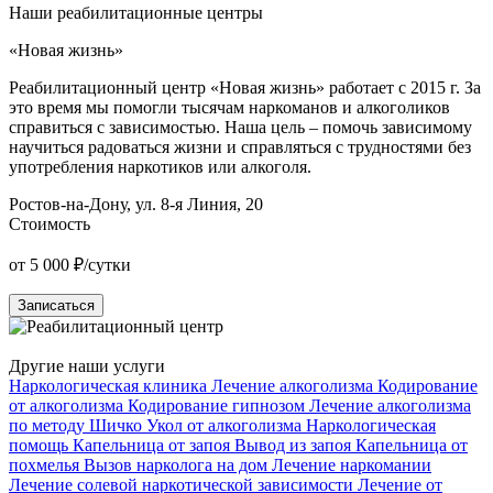
Наши реабилитационные центры
«Новая жизнь»
«
Реабилитационный центр «Новая жизнь» работает с 2015 г. За
Р
это время мы помогли тысячам наркоманов и алкоголиков
О
справиться с зависимостью. Наша цель – помочь зависимому
н
научиться радоваться жизни и справляться с трудностями без
п
употребления наркотиков или алкоголя.
у
Ростов-на-Дону, ул. 8-я Линия, 20
К
Стоимость
от 5 000 ₽/сутки
о
Записаться
Другие наши услуги
Наркологическая клиника
Лечение алкоголизма
Кодирование
от алкоголизма
Кодирование гипнозом
Лечение алкоголизма
по методу Шичко
Укол от алкоголизма
Наркологическая
помощь
Капельница от запоя
Вывод из запоя
Капельница от
похмелья
Вызов нарколога на дом
Лечение наркомании
Лечение солевой наркотической зависимости
Лечение от