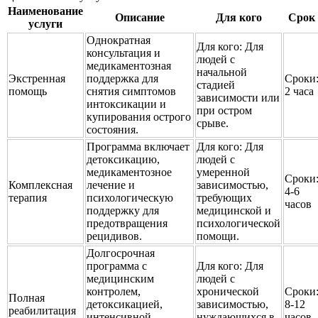
Наименование
Описание
Для кого
Срок
услуги
Однократная
Для кого:
Для
консультация и
людей с
медикаментозная
начальной
Экстренная
поддержка для
Сроки
стадией
помощь
снятия симптомов
2 часа
зависимости или
интоксикации и
при остром
купирования острого
срыве.
состояния.
Программа включает
Для кого:
Для
детоксикацию,
людей с
медикаментозное
умеренной
Сроки
Комплексная
лечение и
зависимостью,
4-6
терапия
психологическую
требующих
часов
поддержку для
медицинской и
предотвращения
психологической
рецидивов.
помощи.
Долгосрочная
программа с
Для кого:
Для
медицинским
людей с
контролем,
хронической
Сроки
Полная
детоксикацией,
зависимостью,
8-12
реабилитация
интенсивной
нуждающихся в
часов