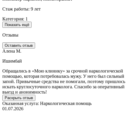
Стаж работы: 9 лет
Категория: 1
Показать ещё
Отзывы
Оставить отзыв
Алена М.
Ишимбай
Обращались в «Мою клинику» за срочной наркологической
Б
помощью, которая потребовалась мужу. У него был сильный
о
запой. Привычные средства не помогали, поэтому пришлось
н
искать круглосуточного нарколога. Спасибо за оперативный
д
выезд и анонимность!
с
к
Раскрыть отзыв
н
Оказанная услуга:
Наркологическая помощь
01.07.2026
О
1