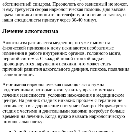
абстинентный синдром. Преодолеть его зависимый не может,
и ему требуется скорая наркологическая помощь. Для вызова
врача клиники позвоните по телефону или оставьте заявку, и
наши специалисты приедут через 30-40 минут.
Лечение алкоголизма
Алкоголизм развивается медленно, но уже с момента
физической привязки к нему начинаются необратимые
изменения в работе внутренних органов, головного мозга,
нервной системы. С каждой новой стопкой водки
провоцируются нарушения психики, что может стать
причиной развития алкогольного делирия, психоза, появления
галлюцинаций.
Анонимная наркологическая помощь часто нужна
родственникам, которые хотят узнать у врача о методах
лечения зависимости, условиях нахождения в медицинском
центре. На ранних стадиях никаких проблем с терапией не
возникает, а выздоровление наступает быстро. Вторая-третья
стадия с частыми и длительными запоями потребует больше
времени на лечение. Когда нужно вызвать наркологическую
помощь алкоголику:
Запой, который длится более 5-7 дней и привел к