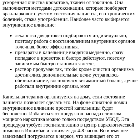
ускоренная очистка кровотока, тканей от токсинов. Она
выполняется методами детоксикации, которые подбирает
врач-нарколог с учетом состояния пациента, его хронических
болезней, стажа употребления. Наиболее часто выбирается
внутривенное вливание:
лекарства для детокса подбираются индивидуально,
поэтому работа с восстановлением внутренних органов
точечная, более эффективная,
препараты в капельнице вводятся медленно, сразу
попадают в кровоток и быстро действуют, поэтому
зависимым быстро становится легче,
раствор продуман так, чтобы кроме очистки организма
достигались дополнительные цели: устранялось
обезвоживание, восполнялся витаминный баланс, лучше
работали внутренние органы, мозг.
Капельная терапия организуется на дому, если состояние
пациента позволяет сделать это. На фоне опиатной ломки
внутривенное вливание простой капельницы будет
бесполезно. Избавиться от продуктов распада слишком
мощного наркотика можно только посредством УБОД. Эта
процедура требует госпитализацию в центр наркологической
помощи в Ишимбае и занимает до 4-8 часов. Во время нее
зависимый погружается в наркоз, что защищает его от