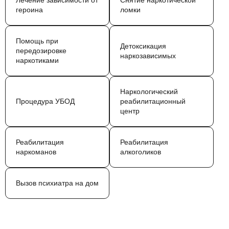
Лечение зависимости от
Снятие наркотической
героина
ломки
Помощь при
Детоксикация
передозировке
наркозависимых
наркотиками
Наркологический
Процедура УБОД
реабилитационный
центр
Реабилитация
Реабилитация
наркоманов
алкоголиков
Вызов психиатра на дом