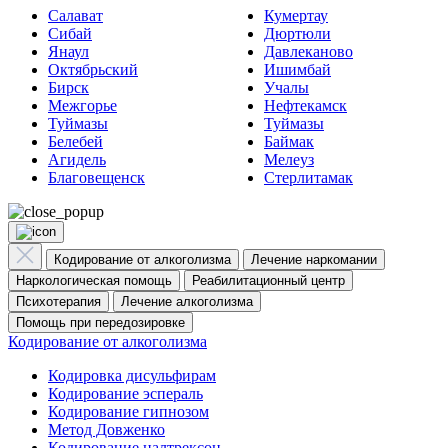
Салават
Кумертау
Сибай
Дюртюли
Янаул
Давлеканово
Октябрьский
Ишимбай
Бирск
Учалы
Межгорье
Нефтекамск
Туймазы
Туймазы
Белебей
Баймак
Агидель
Мелеуз
Благовещенск
Стерлитамак
Кодирование от алкоголизма
Лечение наркомании
Наркологическая помощь
Реабилитационный центр
Психотерапия
Лечение алкоголизма
Помощь при передозировке
Кодирование от алкоголизма
Кодировка дисульфирам
Кодирование эспераль
Кодирование гипнозом
Метод Довженко
Кодирование налтрексон